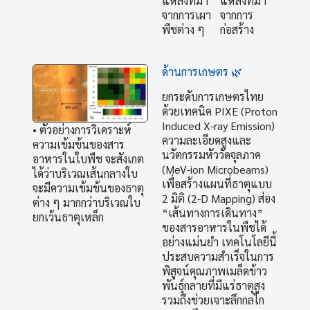
แหล่งที่มา
แหล่งที่มา
จากการเผา
จากการ
พืชต่าง ๆ
ก่อสร้าง
ด้านการเกษตร 🌿
ยกระดับการเกษตรไทย
ด้วยเทคนิค PIXE (Proton
Induced X-ray Emission)
• ตัวอย่างการวิเคราะห์
ความละเอียดสูงและ
ความเข้มข้นของสาร
นวัตกรรมหัววัดจุลภาค
อาหารในใบพืช จะสังเกต
(MeV-ion Microbeams)
ได้ว่าบริเวณเส้นกลางใบ
เพื่อสร้างแผนที่ธาตุแบบ
จะมีความเข้มข้นของธาตุ
2 มิติ (2-D Mapping) ส่อง
ต่าง ๆ มากกว่าบริเวณใบ
“เส้นทางการเดินทาง”
ยกเว้นธาตุเหล็ก
ของสารอาหารในพืชได้
อย่างแม่นยำ เทคโนโลยีนี้
ประสบความสำเร็จในการ
พิสูจน์คุณภาพเมล็ดข้าว
พันธุ์กลายที่มีแร่ธาตุสูง
รวมถึงช่วยเจาะลึกกลไก