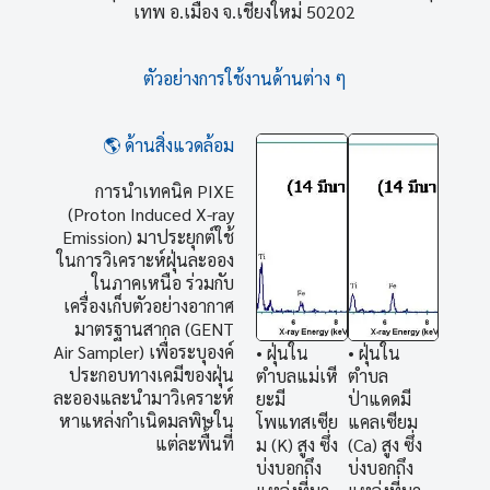
เทพ อ.เมือง จ.เชียงใหม่ 50202
ตัวอย่างการใช้งานด้านต่าง ๆ
🌎 ด้านสิ่งแวดล้อม
การนำเทคนิค PIXE
(Proton Induced X-ray
Emission) มาประยุกต์ใช้
ในการวิเคราะห์ฝุ่นละออง
ในภาคเหนือ ร่วมกับ
เครื่องเก็บตัวอย่างอากาศ
มาตรฐานสากล (GENT
Air Sampler) เพื่อระบุองค์
• ฝุ่นใน
• ฝุ่นใน
ประกอบทางเคมีของฝุ่น
ตำบลแม่เหี
ตำบล
ละอองและนำมาวิเคราะห์
ยะมี
ป่าแดดมี
หาแหล่งกำเนิดมลพิษใน
โพแทสเซีย
แคลเซียม
แต่ละพื้นที่
ม (K) สูง ซึ่ง
(Ca) สูง ซึ่ง
บ่งบอกถึง
บ่งบอกถึง