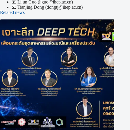
📧 Lijun Guo (ljguo@ihep.ac.cn)
📧 Tianjing Dong (dongtj@ihep.ac.cn)
Related news