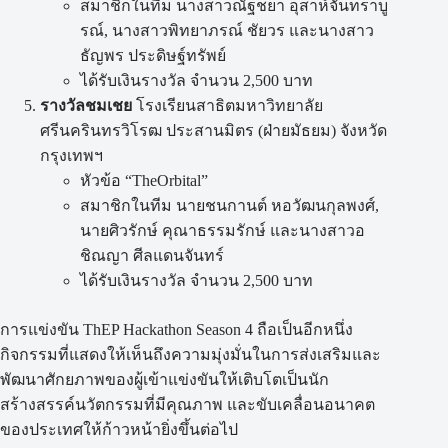
สมาชิกในทีม นางสาวณัฐชยา อุสาห์จันทราบู
รณ์, นางสาวพิทยาภรณ์ ชัยวร และนางสาว
ธัญพร ประดิษฐ์ทรัพย์
ได้รับเงินรางวัล จำนวน 2,500 บาท
รางวัลชมเชย
โรงเรียนสาธิตมหาวิทยาลัย
ศรีนครินทรวิโรฒ ประสานมิตร (ฝ่ายมัธยม) จังหวัด
กรุงเทพฯ
หัวข้อ “TheOrbital”
สมาชิกในทีม นายชนกานต์ หอวัฒนกุลพงศ์,
นายศิวรักษ์ คุณาธรรมรักษ์ และนางสาวอ
ชิณญา ศีลแดนจันทร์
ได้รับเงินรางวัล จำนวน 2,500 บาท
การแข่งขัน ThEP Hackathon Season 4 ถือเป็นอีกหนึ่ง
กิจกรรมที่แสดงให้เห็นถึงความมุ่งมั่นในการส่งเสริมและ
พัฒนาศักยภาพของผู้เข้าแข่งขันให้เติบโตเป็นนัก
สร้างสรรค์นวัตกรรมที่มีคุณภาพ และขับเคลื่อนอนาคต
ของประเทศให้ก้าวหน้ายิ่งขึ้นต่อไป