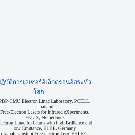
ฏิบัติการเลเซอร์อิเล็กตรอนอิสระทั่ว
โลก
PBP-CMU Electron Linac Laboratory, PCELL,
Thailand
Free-Electron Lasers for Infrared eXperiments,
FELIX, Netherlands
lectron Linac for beams with high Brilliance and
low Emittance, ELBE, Germany
fritz-haber-institut Free-electron laser, FHI FEL,