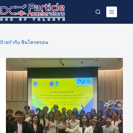
Skip
to
content
ป้ายกำกับ
ซินโครตรอน