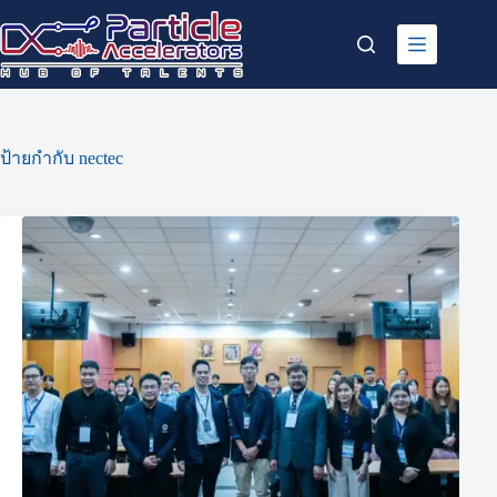
Skip
to
content
ป้ายกำกับ
nectec